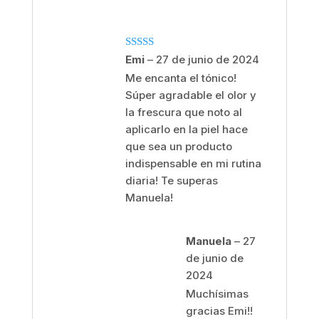
Valorado
Emi
–
27 de junio de 2024
con
5
de 5
Me encanta el tónico!
Súper agradable el olor y
la frescura que noto al
aplicarlo en la piel hace
que sea un producto
indispensable en mi rutina
diaria! Te superas
Manuela!
Manuela
–
27
de junio de
2024
Muchísimas
gracias Emi!!