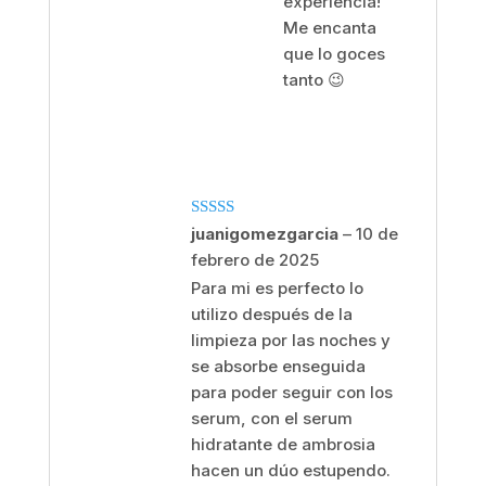
experiencia!
Me encanta
que lo goces
tanto 😉
Valorado
juanigomezgarcia
–
10 de
con
5
de 5
febrero de 2025
Para mi es perfecto lo
utilizo después de la
limpieza por las noches y
se absorbe enseguida
para poder seguir con los
serum, con el serum
hidratante de ambrosia
hacen un dúo estupendo.