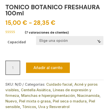
TONICO BOTANICO FRESHAURA
100ml
Rango
15,00
€
-
28,35
€
de
precios:
(
7
valoraciones de clientes)
Valorado con
desde
5.00
de 5 en
Capacidad
15,00 €
base a
valoraciones
hasta
de clientes
28,35 €
TONICO
Añadir al carrito
BOTANICO
FRESHAURA
100ml
SKU:
N/D
Categorías:
Cuidado facial
,
Acné y poros
cantidad
visibles
,
Centella Asiática
,
Líneas de expresión y
firmeza
,
Manchas e hiperpigmentación
,
Niacinamida
,
Nuevo
,
Piel mixta o grasa
,
Piel seca o madura
,
Piel
sensible
,
Tónicos
,
Uva y Resveratrol