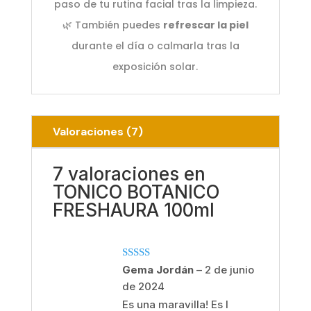
paso de tu rutina facial tras la limpieza.
🌿 También puedes
refrescar la piel
durante el día o calmarla tras la
exposición solar.
Valoraciones (7)
7 valoraciones en
TONICO BOTANICO
FRESHAURA 100ml
Valorado
Gema Jordán
–
2 de junio
con
5
de 5
de 2024
Es una maravilla! Es l