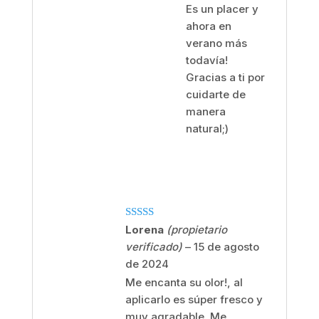
Es un placer y
ahora en
verano más
todavía!
Gracias a ti por
cuidarte de
manera
natural;)
Valorado
Lorena
(propietario
con
5
de 5
verificado)
–
15 de agosto
de 2024
Me encanta su olor!, al
aplicarlo es súper fresco y
muy agradable. Me