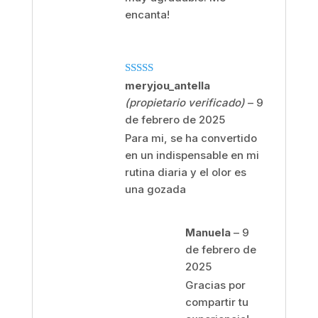
encanta!
Valorado
meryjou_antella
con
5
de 5
(propietario verificado)
–
9
de febrero de 2025
Para mi, se ha convertido
en un indispensable en mi
rutina diaria y el olor es
una gozada
Manuela
–
9
de febrero de
2025
Gracias por
compartir tu