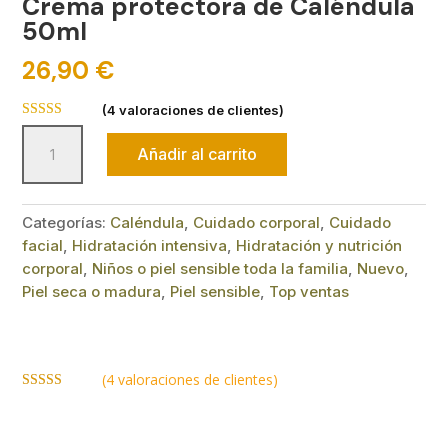
Crema protectora de Caléndula
50ml
26,90
€
(
4
valoraciones de clientes)
Valorado con
Crema
5.00
de 5 en
Añadir al carrito
protectora
base a
valoraciones
de
de clientes
Caléndula
Categorías:
Caléndula
,
Cuidado corporal
,
Cuidado
50ml
facial
,
Hidratación intensiva
,
Hidratación y nutrición
cantidad
corporal
,
Niños o piel sensible toda la familia
,
Nuevo
,
Piel seca o madura
,
Piel sensible
,
Top ventas
(
4
valoraciones de clientes)
Valorado con
5.00
de 5 en
base a
valoraciones