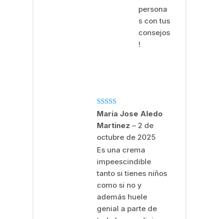
persona
s con tus
consejos
!
Valorado
Maria Jose Aledo
con
5
de 5
Martinez
–
2 de
octubre de 2025
Es una crema
impeescindible
tanto si tienes niños
como si no y
además huele
genial a parte de