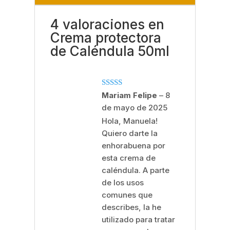
4 valoraciones en
Crema protectora
de Caléndula 50ml
Valorado
Mariam Felipe
–
8
con
5
de 5
de mayo de 2025
Hola, Manuela!
Quiero darte la
enhorabuena por
esta crema de
caléndula. A parte
de los usos
comunes que
describes, la he
utilizado para tratar